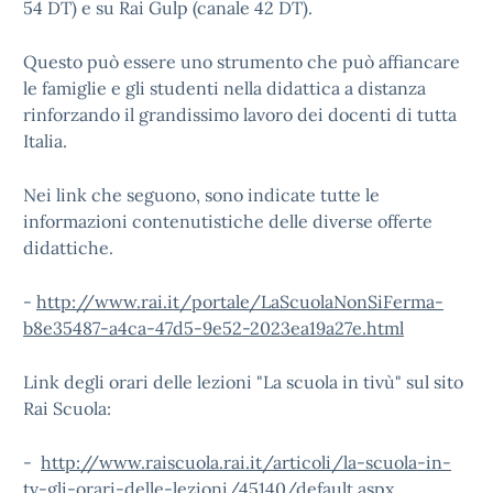
54 DT) e su Rai Gulp (canale 42 DT).
Questo può essere uno strumento che può affiancare
le famiglie e gli studenti nella didattica a distanza
rinforzando il grandissimo lavoro dei docenti di tutta
Italia.
Nei link che seguono, sono indicate tutte le
informazioni contenutistiche delle diverse offerte
didattiche.
-
http://www.rai.it/portale/LaScuolaNonSiFerma-
b8e35487-a4ca-47d5-9e52-2023ea19a27e.html
Link degli orari delle lezioni "La scuola in tivù" sul sito
Rai Scuola:
-
http://www.raiscuola.rai.it/articoli/la-scuola-in-
tv-gli-orari-delle-lezioni/45140/default.aspx