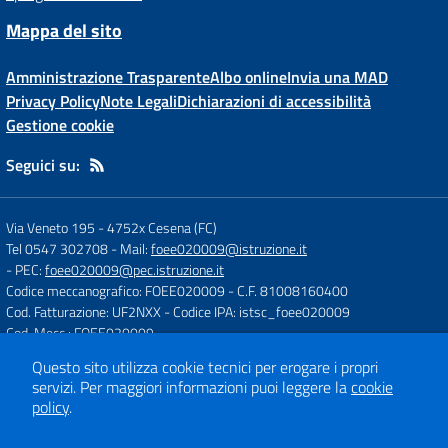
Mappa del sito
Amministrazione Trasparente
Albo online
Invia una MAD
Privacy Policy
Note Legali
Dichiarazioni di accessibilità
Gestione cookie
Seguici su:
Via Veneto 195
-
4752x Cesena (FC)
Tel 0547 302708
- Mail:
foee020009@istruzione.it
- PEC:
foee020009@pec.istruzione.it
Codice meccanografico: FOEE020009
- C.F. 81008160400
Cod. Fatturazione: UF2NXX
- Codice IPA: istsc_foee020009
Cod. Mecc.: FOEE020009
Questo sito utilizza cookie tecnici per erogare i propri
servizi.
Per maggiori informazioni puoi leggere la
cookie
Concept & Design by
Designers Italia
policy
.
Sito web realizzato con CMS
SCUOLASTICO