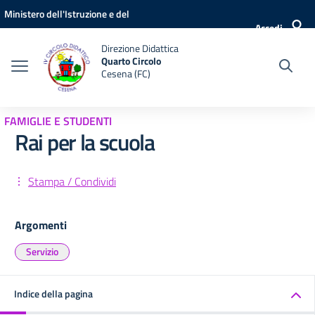
Vai ai contenuti
Vai al menu di navigazione
Vai al footer
Ministero dell'Istruzione e del
Accedi
Merito
Direzione Didattica
Quarto Circolo
Cesena (FC)
FAMIGLIE E STUDENTI
Rai per la scuola
Stampa / Condividi
Argomenti
Servizio
Indice della pagina