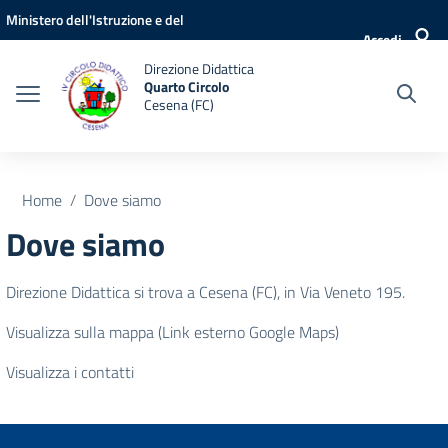
Vai ai contenuti
Vai al menu di navigazione
Vai al footer
Ministero dell'Istruzione e del
Accedi
Merito
Direzione Didattica
Quarto Circolo
Cesena (FC)
Home
Dove siamo
Dove siamo
Direzione Didattica si trova a Cesena (FC), in Via Veneto 195.
Visualizza sulla mappa (Link esterno Google Maps)
Visualizza i contatti