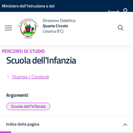
Vai ai contenuti
Vai al menu di navigazione
Vai al footer
Ministero dell'Istruzione e del
Accedi
Merito
Direzione Didattica
Quarto Circolo
Cesena (FC)
PERCORSI DI STUDIO
Scuola dell'Infanzia
Stampa / Condividi
Argomenti
Scuola dell'infanzia
Indice della pagina