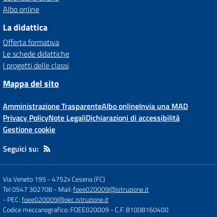
Albo online
La didattica
Offerta formativa
Le schede didattiche
I progetti delle classi
Mappa del sito
Amministrazione Trasparente
Albo online
Invia una MAD
Privacy Policy
Note Legali
Dichiarazioni di accessibilità
Gestione cookie
Seguici su:
Via Veneto 195
-
4752x Cesena (FC)
Tel 0547 302708
- Mail:
foee020009@istruzione.it
- PEC:
foee020009@pec.istruzione.it
Codice meccanografico: FOEE020009
- C.F. 81008160400