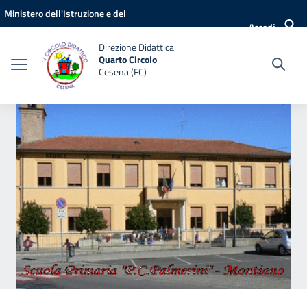
Vai ai contenuti
Vai al menu di navigazione
Vai al footer
Ministero dell'Istruzione e del
Accedi
Merito
Direzione Didattica
Quarto Circolo
Cesena (FC)