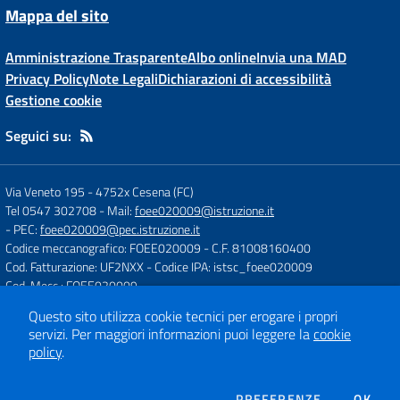
Mappa del sito
Amministrazione Trasparente
Albo online
Invia una MAD
Privacy Policy
Note Legali
Dichiarazioni di accessibilità
Gestione cookie
Seguici su:
Via Veneto 195
-
4752x Cesena (FC)
Tel 0547 302708
- Mail:
foee020009@istruzione.it
- PEC:
foee020009@pec.istruzione.it
Codice meccanografico: FOEE020009
- C.F. 81008160400
Cod. Fatturazione: UF2NXX
- Codice IPA: istsc_foee020009
Cod. Mecc.: FOEE020009
Questo sito utilizza cookie tecnici per erogare i propri
servizi.
Per maggiori informazioni puoi leggere la
cookie
Concept & Design by
Designers Italia
policy
.
Sito web realizzato con CMS
SCUOLASTICO
DEI COOKIE
PREFERENZE
OK