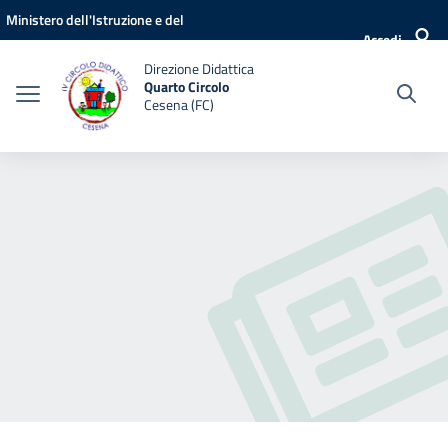
Vai ai contenuti
Vai al menu di navigazione
Vai al footer
Ministero dell'Istruzione e del
Accedi
Merito
Direzione Didattica
Quarto Circolo
Cesena (FC)