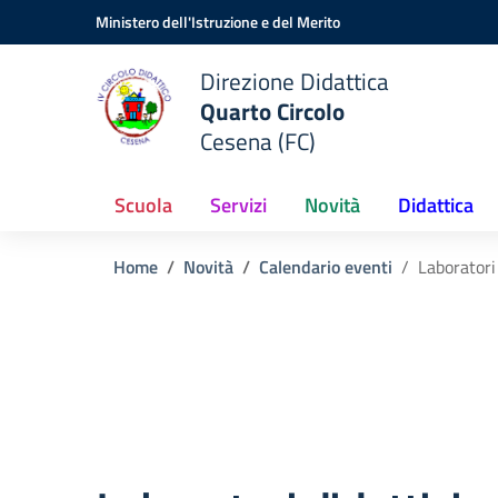
Vai ai contenuti
Vai al menu di navigazione
Vai al footer
Ministero dell'Istruzione e del Merito
Direzione Didattica
Quarto Circolo
Cesena (FC)
Scuola
Servizi
Novità
Didattica
Home
Novità
Calendario eventi
Laboratori