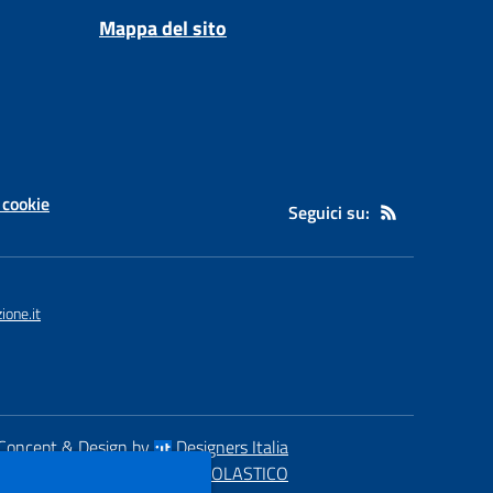
Mappa del sito
 cookie
Seguici su:
one.it
Concept & Design by
Designers Italia
eb realizzato con CMS
SCUOLASTICO