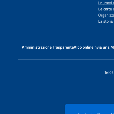
I numeri 
Le carte 
Organizz
La storia
Amministrazione Trasparente
Albo online
Invia una 
Tel 0