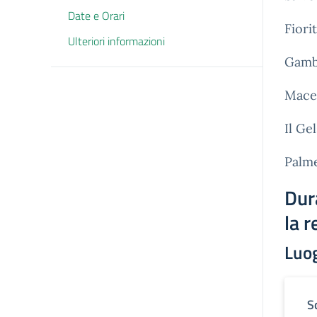
Date e Orari
Fiori
Ulteriori informazioni
Gamb
Mace
Il Ge
Palm
Dur
la r
Luo
S