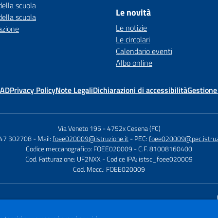
della scuola
Le novità
della scuola
Le notizie
azione
Le circolari
Calendario eventi
Albo online
MAD
Privacy Policy
Note Legali
Dichiarazioni di accessibilità
Gestione
Via Veneto 195
-
4752x Cesena (FC)
547 302708
- Mail:
foee020009@istruzione.it
- PEC:
foee020009@pec.istruzi
Codice meccanografico: FOEE020009
- C.F. 81008160400
Cod. Fatturazione: UF2NXX
- Codice IPA: istsc_foee020009
Cod. Mecc.: FOEE020009
Sito w