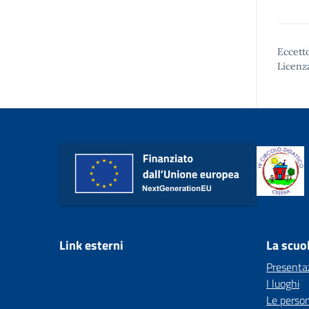
Eccetto
Licenz
Link esterni
La scuo
Presenta
I luoghi
Le perso